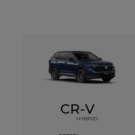
C
R-V
HYBRID