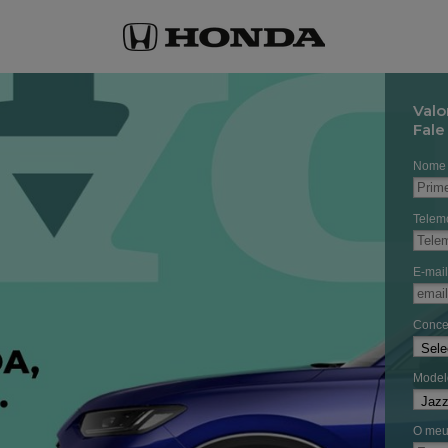
Valo
Fale
Nome 
Telemó
E-mail
Conce
Model
O meu 