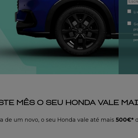
Li
Go
pr
ema
per
STE MÊS O SEU HONDA VALE MAI
 de um novo, o seu Honda vale até mais
500€*