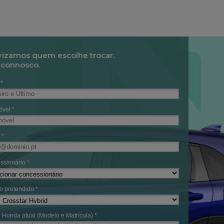
rizamos quem escolhe trocar.
 connosco.
*
vel *
 *
ssionário *
o pretendido *
Honda atual (Modelo e Matrícula) *