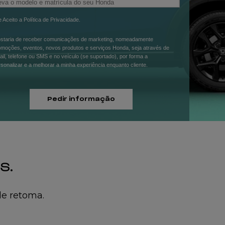
 e Aceito a
Política de Privacidade
.
staria de receber comunicações de marketing, nomeadamente
omoções, eventos, novos produtos e serviços Honda, seja através de
il, telefone ou SMS e no veículo (se suportado), por forma a
sonalizar e a melhorar a minha experiência enquanto cliente.
Pedir informação
S.
de retoma.